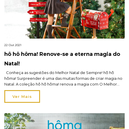
22 Out 2021
hô hô hôma! Renove-se a eterna magia do
Natal!
Conheça as sugestões do Melhor Natal de Sempre! hô hô
hôma! Surpreender é uma das muitas formas de criar magia no
Natal. A coleção hô hô hôma! renova a magia com O Melhor
Natal de Sempre a acontecer com doses generosas de
encanto, muitas novidades, porções q.b. de tradição e
Ver Mais
criatividade sem limites. E […]