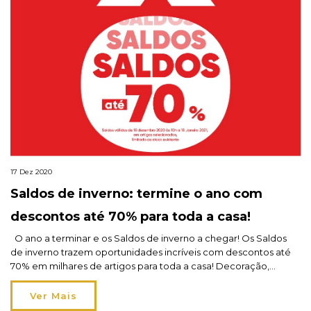
17 Dez 2020
Saldos de inverno: termine o ano com
descontos até 70% para toda a casa!
O ano a terminar e os Saldos de inverno a chegar! Os Saldos
de inverno trazem oportunidades incríveis com descontos até
70% em milhares de artigos para toda a casa! Decoração,
cozinha, têxtil-lar, arrumação, banho, jardim, lavandaria e até
uma seleção de Natal… nada, mesmo nada fica esquecido!
Ver Mais
Entre os dias 18 de dezembro […]