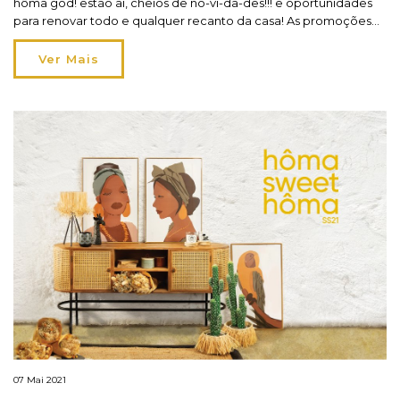
hôma god! estão aí, cheios de no-vi-da-des!!! e oportunidades
para renovar todo e qualquer recanto da casa! As promoções
são irresistíveis com descontos até 70% sobre uma seleção de
artigos, que nos leva a querer redecorar, reformular, reinventar
Ver Mais
e simplificar diversos espaços, dos quais […]
07 Mai 2021