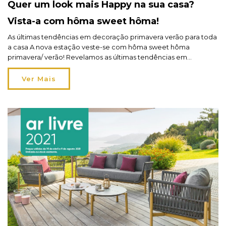
Quer um look mais Happy na sua casa?
Vista-a com hôma sweet hôma!
As últimas tendências em decoração primavera verão para toda
a casa A nova estação veste-se com hôma sweet hôma
primavera/ verão! Revelamos as últimas tendências em
decoração primavera/ verão para toda a casa para obter um
look mais… Happy Home Living! As tendências decorativas
Ver Mais
reinventam-se a cada estação e a cada ano, numa acumulação
de […]