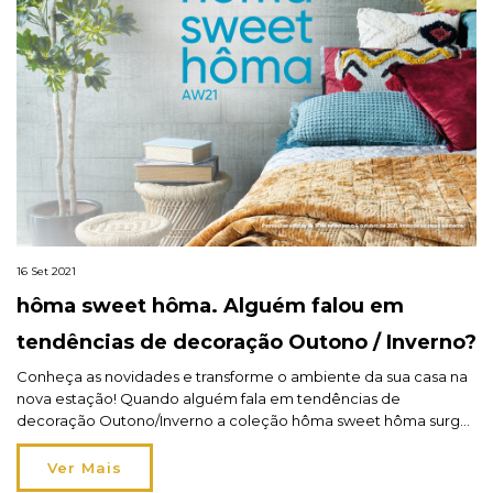
16 Set 2021
hôma sweet hôma. Alguém falou em
tendências de decoração Outono / Inverno?
Conheça as novidades e transforme o ambiente da sua casa na
nova estação! Quando alguém fala em tendências de
decoração Outono/Inverno a coleção hôma sweet hôma surge
como a coleção da rentrée! Cheia de novidades apresenta as
novas tendências decorativas da estação e deixa no ar a
Ver Mais
vontade de mudar o ambiente, adaptar o conforto […]