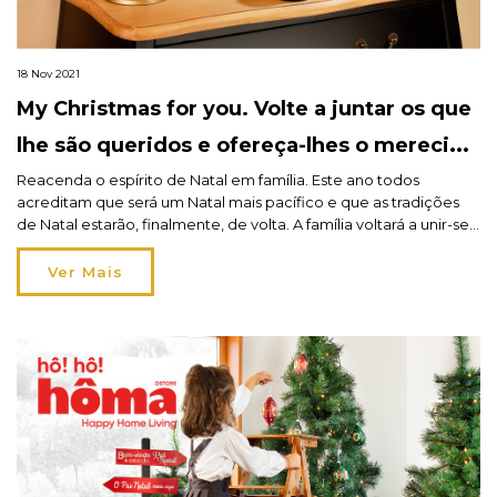
18 Nov 2021
My Christmas for you. Volte a juntar os que
lhe são queridos e ofereça-lhes o merecido
presente.
Reacenda o espírito de Natal em família. Este ano todos
acreditam que será um Natal mais pacífico e que as tradições
de Natal estarão, finalmente, de volta. A família voltará a unir-se
em casa e à mesa numa celebração com momentos de
convívio e muita partilha. Isso também significa que está na
Ver Mais
altura de começar […]