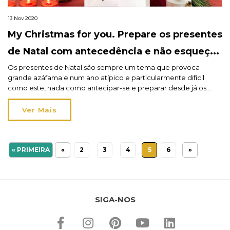
13 Nov 2020
My Christmas for you. Prepare os presentes
de Natal com antecedência e não esqueça
os seus mais queridos
Os presentes de Natal são sempre um tema que provoca
grande azáfama e num ano atípico e particularmente difícil
como este, nada como antecipar-se e preparar desde já os
seus presentes e lembranças para a família e para os amigos.
Aqueles que estão no pensamento, no coração, e que fazem
Ver Mais
parte da nossa festa de […]
« PRIMEIRA
«
2
3
4
5
6
»
SIGA-NOS