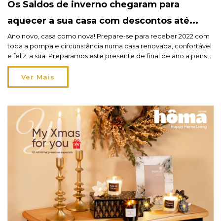
Os Saldos de inverno chegaram para
aquecer a sua casa com descontos até
70%!
Ano novo, casa como nova! Prepare-se para receber 2022 com
toda a pompa e circunstância numa casa renovada, confortável
e feliz: a sua. Preparamos este presente de final de ano a pensar
em si e na sua casa. Os Saldos de inverno da hôma trazem-lhe
milhares de artigos com descontos até 70%. Não deixe escapar
Ver Mais
[…]