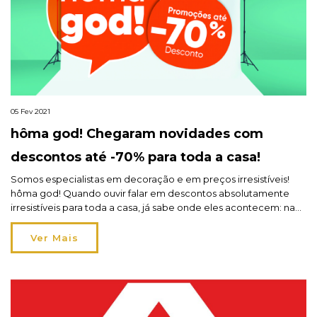
05 Fev 2021
hôma god! Chegaram novidades com
descontos até -70% para toda a casa!
Somos especialistas em decoração e em preços irresistíveis!
hôma god! Quando ouvir falar em descontos absolutamente
irresistíveis para toda a casa, já sabe onde eles acontecem: na
hôma! Sim, são descontos de perder a cabeça, até -70%, e com
uma enorme diversidade de artigos que chegam a todos os
Ver Mais
espaços da casa. É caso para […]