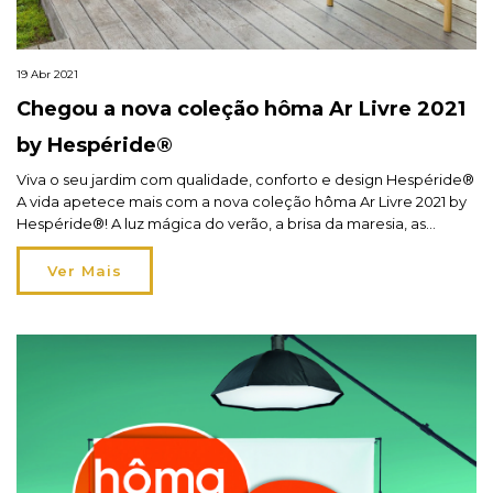
19 Abr 2021
Chegou a nova coleção hôma Ar Livre 2021
by Hespéride®
Viva o seu jardim com qualidade, conforto e design Hespéride®
A vida apetece mais com a nova coleção hôma Ar Livre 2021 by
Hespéride®! A luz mágica do verão, a brisa da maresia, as
tonalidades estivais do campo, o sabor dos dias ao ar livre e dos
convívios no jardim ou varanda, já chamam por […]
Ver Mais