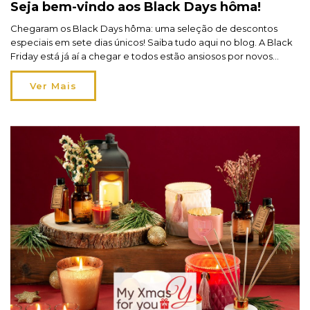
Seja bem-vindo aos Black Days hôma!
Chegaram os Black Days hôma: uma seleção de descontos
especiais em sete dias únicos! Saiba tudo aqui no blog. A Black
Friday está já aí a chegar e todos estão ansiosos por novos
descontos e novas oportunidades! E este ano nas lojas
físicas hôma acontecem os Black Days! Não será um dia, mas
Ver Mais
sim hôma semana inteira de descontos diretos até 50% […]