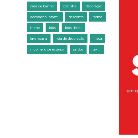
casa de banho
cozinha
decoração
decoração infantil
desconto
hôma
home
kids
kids decor
lavandaria
loja de decoração
mesa
mobiliário de exterior
saldos
têxtil