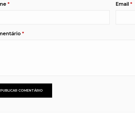
me
*
Email
*
mentário
*