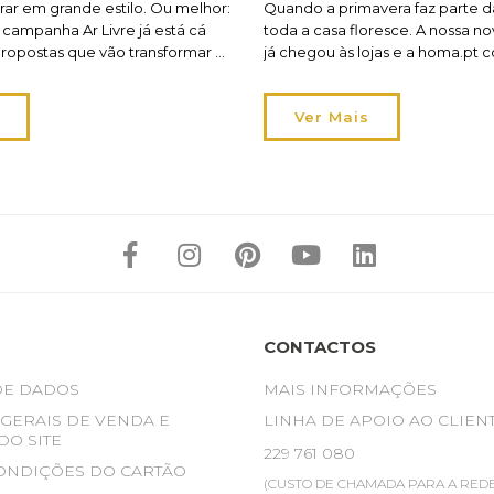
trar em grande estilo. Ou melhor:
Quando a primavera faz parte 
A campanha Ar Livre já está cá
toda a casa floresce. A nossa 
propostas que vão transformar o
já chegou às lojas e a homa.pt 
rraço ou varanda numa
tendências que vão inspirar as c
nsão de si. Em 2026, viver o
texturas e o estilo da sua hôma
Ver Mais
 um novo significado: os
estação pede leveza — no tom 
-se mais flexíveis,
— e a perfeição dá […]
s seus momentos […]
CONTACTOS
DE DADOS
MAIS INFORMAÇÕES
GERAIS DE VENDA E
LINHA DE APOIO AO CLIEN
DO SITE
229 761 080
ONDIÇÕES DO CARTÃO
(CUSTO DE CHAMADA PARA A REDE