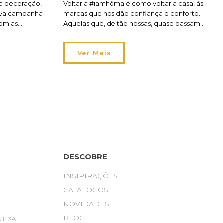
da decoração,
Voltar a #iamhôma é como voltar a casa, às
nova campanha
marcas que nos dão confiança e conforto.
com as
Aquelas que, de tão nossas, quase passam
ores, as
despercebidas, mas tornam o nosso dia a dia
 sweet hôma! A
mais bonito, mais funcional e mais feliz. Claro
Ver Mais
e na atmosfera
que falamos de Atmosphera, 5five e
Hespéride! São estas três marcas que dão vida
aos nossos […]
DESCOBRE
INSIPIRAÇÕES
TE
CATÁLOGOS
NOVIDADES
BLOG
 FIXA