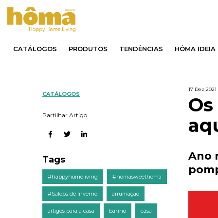
CATÁLOGOS
PRODUTOS
TENDÊNCIAS
HÔMA IDEIA
17 Dez 2021
CATÁLOGOS
Os
Partilhar Artigo
aq
Ano 
Tags
pompa
#happyhomeliving
#homasweethoma
#Saldos de Inverno
arrumação
artigos para a casa
banho
casa