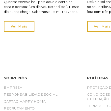
Quantas vezes olhou para aquele canto da
Deixe o sol en
casa e pensou: “um dia vou tratar disto”? E esse
no seu estilo! 
dia nunca chega. Sabemos que, muitas vezes,
fora com três 
não é por falta de vontade. É falta de tempo
seu jardim, te
ou o orçamento que obriga a dar prioridade a
verdadeira exte
Ver Mais
Ver Mais
outras coisas. E, assim, vão ficando para trás
exterior ganha
pequenos projetos que gostaria […]
espaços tornam
acompanham o
SOBRE NÓS
POLÍTICAS
EMPRESA
PROTEÇÃO 
RESPONSABILIDADE SOCIAL
CONDIÇÕES 
UTILIZAÇÃO 
CARTÃO HAPPY HÔMA
TERMOS E C
RECRUTAMENTO