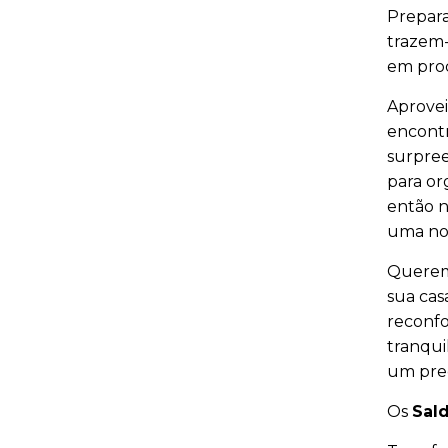
Prepara
trazem-
em prod
Aprove
encontr
surpree
para or
então n
uma nov
Queremo
sua cas
reconfo
tranqui
um preç
Os
Sal