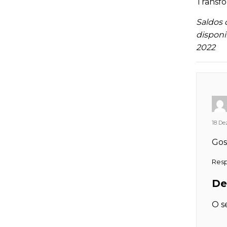
Transfo
Saldos 
disponi
2022
18 Dez
Gos
Res
De
O s