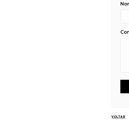
No
Co
VOLTAR