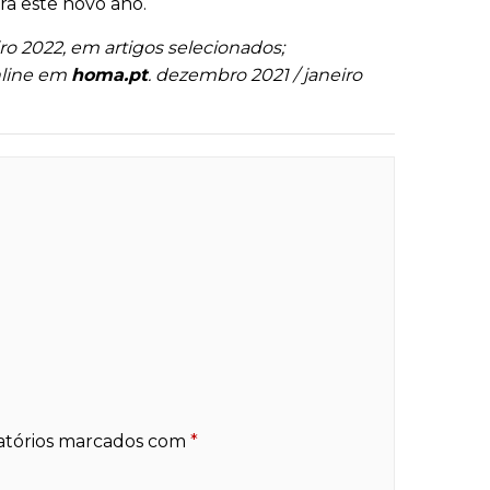
ra este novo ano.
ro 2022, em artigos selecionados;
online em
homa.pt
. dezembro 2021 / janeiro
atórios marcados com
*