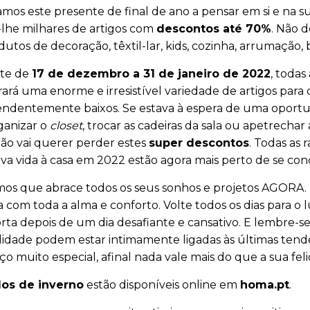
mos este presente de final de ano a pensar em si e na s
lhe milhares de artigos com
descontos até 70%
. Não 
utos de decoração, têxtil-lar, kids, cozinha, arrumação,
ite de
17 de dezembro a 31 de janeiro de 2022
, toda
ará uma enorme e irresistível variedade de artigos para 
ndentemente baixos. Se estava à espera de uma oportun
ganizar o
closet
, trocar as cadeiras da sala ou apetrechar
ão vai querer perder estes
super descontos
. Todas as
a vida à casa em 2022 estão agora mais perto de se conc
s que abrace todos os seus sonhos e projetos AGORA. Dê 
a com toda a alma e conforto. Volte todos os dias para o
rta depois de um dia desafiante e cansativo. E lembre-
lidade podem estar intimamente ligadas às últimas tendênc
o muito especial, afinal nada vale mais do que a sua fel
dos de inverno
estão disponíveis online em
homa.pt
.