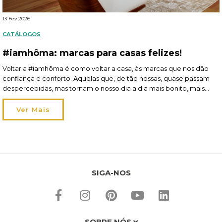
13 Fev 2026
CATÁLOGOS
#iamhôma: marcas para casas felizes!
Voltar a #iamhôma é como voltar a casa, às marcas que nos dão
confiança e conforto. Aquelas que, de tão nossas, quase passam
despercebidas, mas tornam o nosso dia a dia mais bonito, mais
funcional e mais feliz. Claro que falamos de Atmosphera, 5five e
Hespéride! São estas três marcas que dão vida aos nossos […]
Ver Mais
SIGA-NOS
SOBRE NÓS