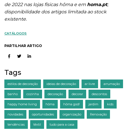
de 2022 nas lojas físicas hôma e em
homa.pt
;
disponibilidade dos artigos limitada ao stock
existente.
CATÁLOGOS
PARTILHAR ARTIGO
Tags
estilos de decoração
ideias de decoração
ar livre
arrumação
banho
cozinha
decoração
decorar
descontos
happy home living
hôma
hôma god!
jardim
kids
novidades
oportunidades
organização
Renovação
tendências
têxtil
tudo para a casa