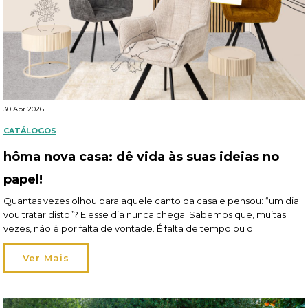
30 Abr 2026
CATÁLOGOS
hôma nova casa: dê vida às suas ideias no
papel!
Quantas vezes olhou para aquele canto da casa e pensou: “um dia
vou tratar disto”? E esse dia nunca chega. Sabemos que, muitas
vezes, não é por falta de vontade. É falta de tempo ou o
orçamento que obriga a dar prioridade a outras coisas. E, assim,
vão ficando para trás pequenos projetos que gostaria […]
Ver Mais