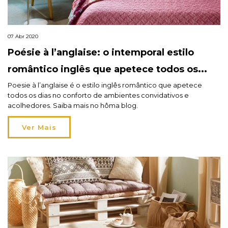
07 Abr 2020
Poésie à l’anglaise: o intemporal estilo
romântico inglês que apetece todos os
dias
Poesie à l’anglaise é o estilo inglês romântico que apetece
todos os dias no conforto de ambientes convidativos e
acolhedores. Saiba mais no hôma blog.
Ver Mais