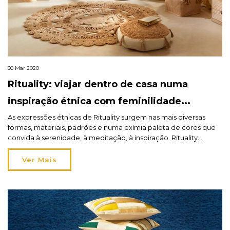
30 Mar 2020
Rituality: viajar dentro de casa numa
inspiração étnica com feminilidade
bohémia
As expressões étnicas de Rituality surgem nas mais diversas
formas, materiais, padrões e numa exímia paleta de cores que
convida à serenidade, à meditação, à inspiração. Rituality
desafia-nos a viver a casa para lá dela própria. Saiba mais no
blog.
Ver Mais