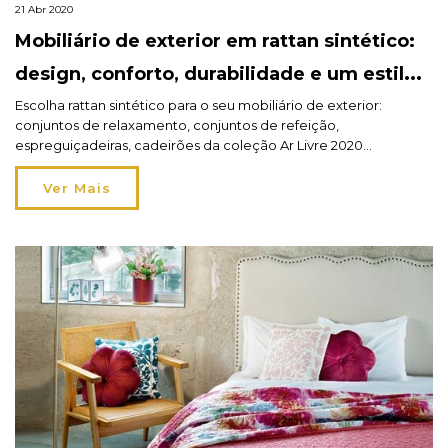
21 Abr 2020
Mobiliário de exterior em rattan sintético:
design, conforto, durabilidade e um estilo
“trés Hespéride”!
Escolha rattan sintético para o seu mobiliário de exterior:
conjuntos de relaxamento, conjuntos de refeição,
espreguiçadeiras, cadeirões da coleção Ar Livre 2020
Hespéride®. Saiba mais no blog.
Ver Mais