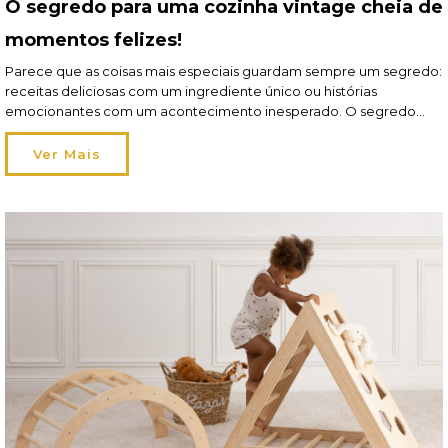
O segredo para uma cozinha vintage cheia de
momentos felizes!
Parece que as coisas mais especiais guardam sempre um segredo:
receitas deliciosas com um ingrediente único ou histórias
emocionantes com um acontecimento inesperado. O segredo
para uma cozinha vintage cheia de charme e momentos felizes? É
a coleção Vintage Cuisine! Entre torradeiras, rádios, chaleiras,
Ver Mais
panelas de ferro fundido – e muito mais -, a Vintage […]