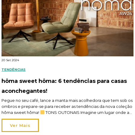
20 Set 2024
TENDÊNCIAS
hôma sweet hôma: 6 tendências para casas
aconchegantes!
Pegue no seu café, lance a manta mais acolhedora que tem sob os
ombros e prepare-se para receber as tendências da nova coleção
hôma sweet hôma!
TONS OUTONAIS Imagine um lugar onde as
cores outonais transbordam e banham o interior de forma mágica.
Enquanto isso, a sensação de que o cheiro a maçã e […]
Ver Mais