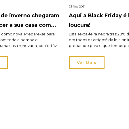
23 Nov 2021
 de inverno chegaram
Aqui a Black Friday 
cer a sua casa com
loucura!
 até 70%!
a como nova! Prepare-se para
Esta sexta-feira negra traz 20% 
com toda a pompa e
em todos os artigos* da loja onli
numa casa renovada, confortável
preparado para o que temos par
. Preparamos este presente de
horas de desconto em milhares 
pensar em si e na sua casa. Os
a sua casa. Chegou o momento 
Ver Mais
erno da hôma trazem-lhe
tão desejado upgrade decorativ
tigos com descontos até 70%.
adiar há demasiado tempo. Toda
par […]