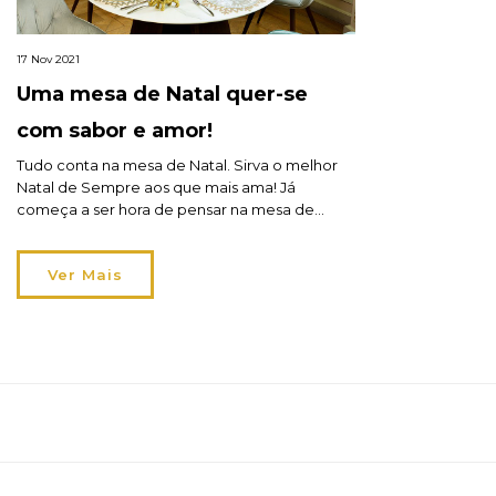
17 Nov 2021
Uma mesa de Natal quer-se
com sabor e amor!
Tudo conta na mesa de Natal. Sirva o melhor
Natal de Sempre aos que mais ama! Já
começa a ser hora de pensar na mesa de
Natal… Por esta altura, todos os dias damos por
nós a pensar em qualquer detalhe de Natal
Ver Mais
que ainda está por definir. E a mesa de Natal
não é […]