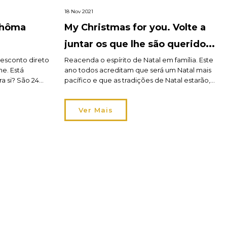
18 Nov 2021
é hôma
My Christmas for you. Volte a
juntar os que lhe são queridos e
ofereça-lhes o merecido
desconto direto
Reacenda o espírito de Natal em família. Este
ne. Está
ano todos acreditam que será um Natal mais
presente.
a si? São 24
pacífico e que as tradições de Natal estarão,
de artigos para
finalmente, de volta. A família voltará a unir-se
certo para o
em casa e à mesa numa celebração com
Ver Mais
o que já vem a
momentos de convívio e muita partilha. Isso
s as […]
também significa que está na altura de
começar […]