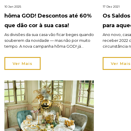
10 Jan 2025
17 Dez 2021
hôma GOD! Descontos até 60%
Os Saldos
que dão cor à sua casa!
para aque
descontos
As divisões da sua casa vão ficar beges quando
Ano novo, cas
souberem da novidade — mas não por muito
receber 2022 
tempo. A nova campanha hôma GOD! já
circunstância 
chegou às lojas e traz os descontos mais
e feliz: a sua
coloridos deste início de ano: até 60%! A
final de ano a 
Ver Mais
Ver Mais
verdade é que os tons neutros, como o bege,
Saldos de inv
o cinza e o branco, são […]
milhares de ar
Não deixe esca