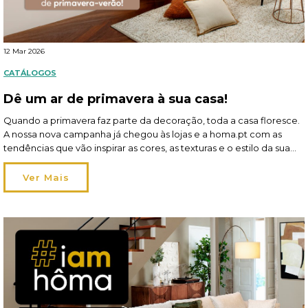
12 Mar 2026
CATÁLOGOS
Dê um ar de primavera à sua casa!
Quando a primavera faz parte da decoração, toda a casa floresce.
A nossa nova campanha já chegou às lojas e a homa.pt com as
tendências que vão inspirar as cores, as texturas e o estilo da sua
hôma sweet hôma! A estação pede leveza — no tom e na
atmosfera — e a perfeição dá […]
Ver Mais