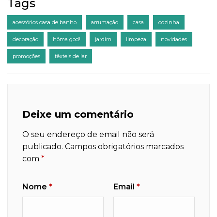
Tags
acessórios casa de banho
arrumação
casa
cozinha
decoração
hôma god!
jardim
limpeza
novidades
promoções
têxteis de lar
Deixe um comentário
O seu endereço de email não será
publicado.
Campos obrigatórios marcados
com
*
Nome
*
Email
*