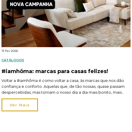
13 Fev 2026
CATÁLOGOS
#iamhôma: marcas para casas felizes!
Voltar a #iamhôma é como voltar a casa, às marcas que nos dão
confiança e conforto. Aquelas que, de tão nossas, quase passam
despercebidas, mas tornam o nosso dia a dia mais bonito, mais
funcional e mais feliz. Claro que falamos de Atmosphera, 5five e
Hespéride! São estas três marcas que dão vida aos nossos […]
Ver Mais