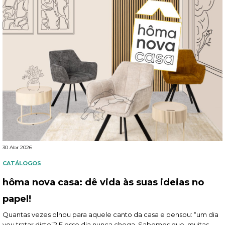
30 Abr 2026
CATÁLOGOS
hôma nova casa: dê vida às suas ideias no
papel!
Quantas vezes olhou para aquele canto da casa e pensou: “um dia
vou tratar disto”? E esse dia nunca chega. Sabemos que, muitas