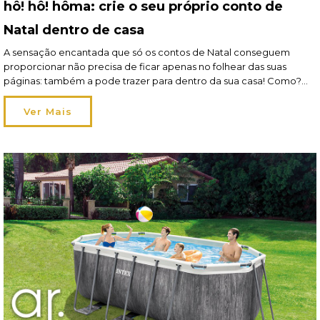
hô! hô! hôma: crie o seu próprio conto de
Natal dentro de casa
A sensação encantada que só os contos de Natal conseguem
proporcionar não precisa de ficar apenas no folhear das suas
páginas: também a pode trazer para dentro da sua casa! Como?
Primeiro deve definir o cenário da sua história, depois, imaginar as
suas personagens e, por fim, selar tudo com um toque mágico. Nós
Ver Mais
ajudamos! […]