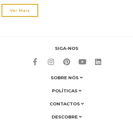
exteriores. Iluminam-se as ideias e o espírito alegra-se! De repente,
já só nos apetece almoçar ao ar livre e socializar com os amigos. A
Ver Mais
nossa disposição […]
SIGA-NOS
SOBRE NÓS
POLÍTICAS
CONTACTOS
DESCOBRE