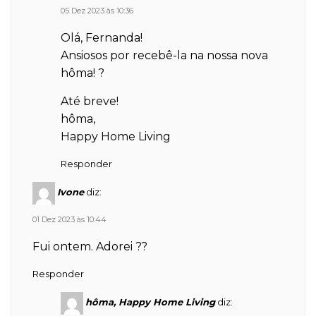
05 Dez 2023 às 10:36
Olá, Fernanda!
Ansiosos por recebê-la na nossa nova
hôma! ?
Até breve!
hôma,
Happy Home Living
Responder
Ivone
diz:
01 Dez 2023 às 10:44
Fui ontem. Adorei ??
Responder
hôma, Happy Home Living
diz: