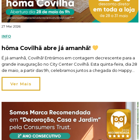
27 Mai 2026
INFO
hôma Covilhã abre já amanhã!
É já amanhã, Covilhã! Entrámos em contagem decrescente para a
grande inauguração no City Center Covilhã. Esta quinta-feira, dia 28
de maio, a partir das 9h, celebramos juntos a chegada do Happy
Home Living à cidade! A sua nova loja hôma está cheia de ideias
felizes para a casa: são cerca de 1400 m2 de […]
Ver Mais