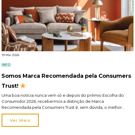
19 Mai 2026
INFO
Somos Marca Recomendada pela Consumers
Trust!
Uma boa notícia nunca vem só e depois do prémio Escolha do
Consumidor 2026, recebermos a distinção de Marca
Recomendada pela Consumers Trust é, sem dúvida, o melhor
elogio! Recomendados por si, pelo segundo ano consecutivo, este
reconhecimento reflete o nosso esforço diário em oferecer-lhe
Ver Mais
um apoio de excelência em toda a jornada de compra […]