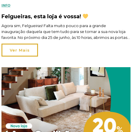
INFO
Felgueiras, esta loja é vossa!
Agora sim, Felgueiras! Falta muito pouco para a grande
inauguração daquela que tem tudo para se tornar a sua nova loja
favorita. No próximo dia 25 de junho, às 10 horas, abrimos as portas
no Parque Comercial Felgueiras. E gostávamos mesmo muito de
contar com a sua presença! Talvez entre só por curiosidade… mas
Ver Mais
vai […]