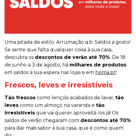
Uma pitada de estilo. Arrumação q.b. Saldos a gosto!
Se sente que falta qualquer coisa à sua casa,
descubra os
descontos de verão até 70%
. De 18
de junho a 3 de agosto, há
milhares de produtos
em saldos à sua espera nas lojas e em
homa.pt
!
Frescos, leves e irresistíveis
Tão frescos
como lençóis acabados de lavar,
tão
leves
como um almoço na varanda e
tão
irresistíveis
que vai querer aproveitá-los já! Os
saldos de verão chegaram com
descontos até 70%
para dar mais sabor à sua casa, que é como quem
diz: