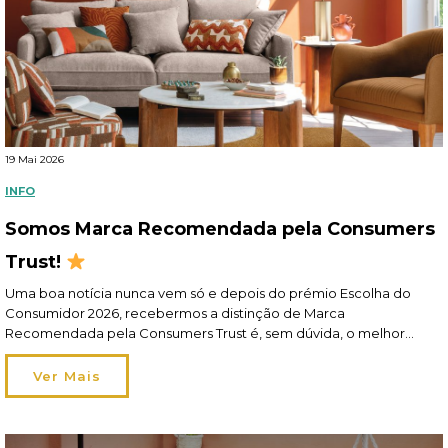
19 Mai 2026
INFO
Somos Marca Recomendada pela Consumers
Trust!
Uma boa notícia nunca vem só e depois do prémio Escolha do
Consumidor 2026, recebermos a distinção de Marca
Recomendada pela Consumers Trust é, sem dúvida, o melhor
elogio! Recomendados por si, pelo segundo ano consecutivo, este
reconhecimento reflete o nosso esforço diário em oferecer-lhe
Ver Mais
um apoio de excelência em toda a jornada de compra […]