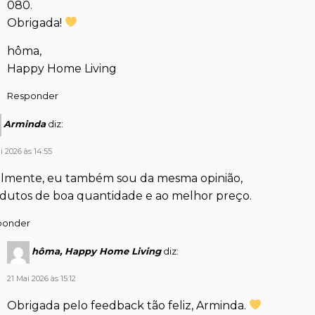
080.
Obrigada!
hôma,
Happy Home Living
Responder
Arminda
diz:
i 2026 às 14:55
lmente, eu também sou da mesma opinião,
dutos de boa quantidade e ao melhor preço.
ponder
hôma, Happy Home Living
diz:
21 Mai 2026 às 15:12
Obrigada pelo feedback tão feliz, Arminda.