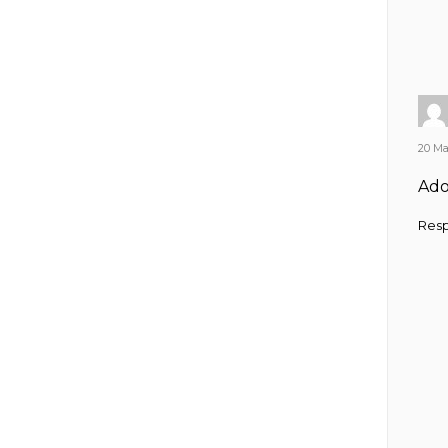
20 Mai
Ado
Res