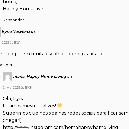
hôma,
Happy Home Living
Responder
Iryna Vasylenko
diz:
 2026 às 15:21
ro a loja, tem muita escolha e bom qualidade.
ponder
hôma, Happy Home Living
diz:
21 Mai 2026 às 15:08
Olá, Iryna!
Ficamos mesmo felizes!
Sugerimos que nos siga nas redes sociais para ficar se
chegar!):
http://www.instagram.com/homahappyhomeliving