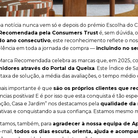
 notícia nunca vem só e depois do prémio Escolha do C
Recomendada pela Consumers Trust
é, sem dúvida, 
o ano consecutivo
, este reconhecimento reflete o no
lência em toda a jornada de compra —
incluindo no s
 Marca Recomendada celebra as marcas que, em 2025, c
idores através do Portal da Queixa
. Este Índice de S
taxa de solução, a média das avaliações, o tempo médio d
ais importante é que
são os próprios clientes que 
cias positivas! E é por isso que esta conquista é tão espec
ção, Casa e Jardim” nos destacamos pela
qualidade da 
tivas e conquistando a sua confiança. Estamos mesmo mu
itamos, também, para
agradecer à nossa equipa de Ap
-mail,
todos os dias escuta, orienta, ajuda e acomp