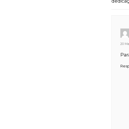
dedicaç
20 Ma
Par
Res