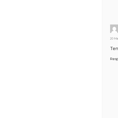
20 Ma
Ten
Res