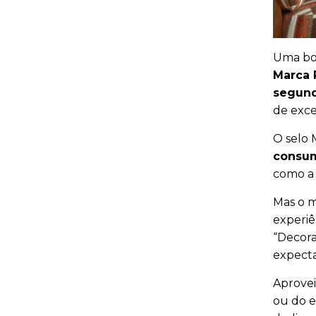
Uma boa
Marca 
segund
de exce
O selo
consum
como a 
Mas o m
experiên
“Decora
expecta
Aprove
ou do e