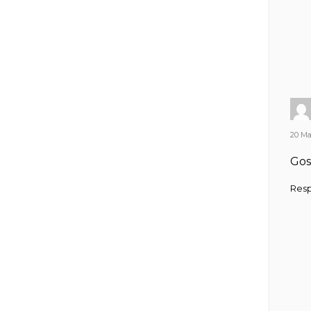
20 Mai
Gos
Res