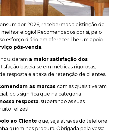
onsumidor 2026, recebermos a distinção de
o melhor elogio! Recomendados por si, pelo
sso esforço diário em oferecer-lhe um apoio
erviço pós-venda
.
onquistaram
a maior satisfação dos
atisfação baseia-se em métricas rigorosas,
e resposta e a taxa de retenção de clientes.
recomendam as marcas
com as quais tiveram
ial, pois significa que na categoria
nossa resposta
, superando as suas
ito felizes!
oio ao Cliente
que, seja através do telefone
anha
quem nos procura. Obrigada pela vossa