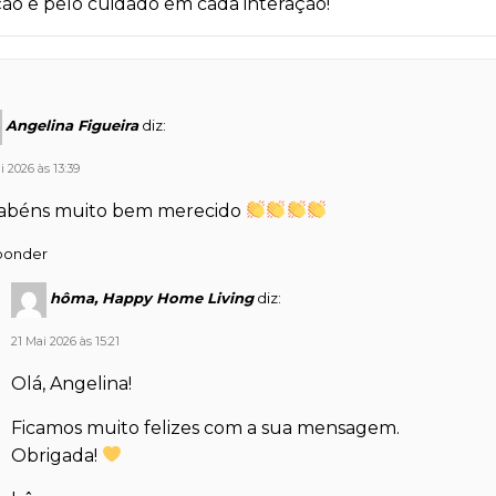
ão e pelo cuidado em cada interação!
Angelina Figueira
diz:
i 2026 às 13:39
abéns muito bem merecido
ponder
hôma, Happy Home Living
diz:
21 Mai 2026 às 15:21
Olá, Angelina!
Ficamos muito felizes com a sua mensagem.
Obrigada!