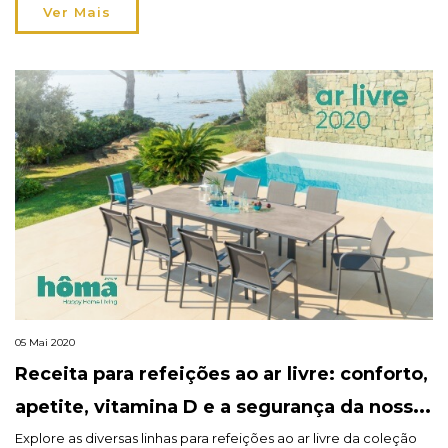
abrigo do relento ou numa solução de aconchego no espaço
Ver Mais
exterior. Saiba mais no blog.
05 Mai 2020
Receita para refeições ao ar livre: conforto,
apetite, vitamina D e a segurança da nossa
casa!
Explore as diversas linhas para refeições ao ar livre da coleção