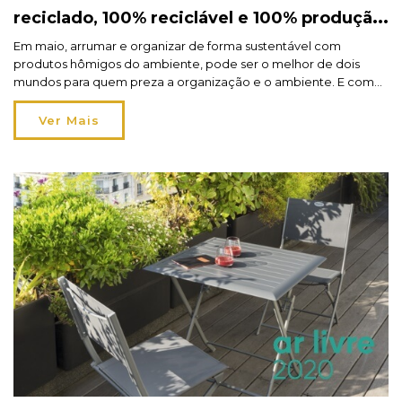
reciclado, 100% reciclável e 100% produção
nacional!
Em maio, arrumar e organizar de forma sustentável com
produtos hômigos do ambiente, pode ser o melhor de dois
mundos para quem preza a organização e o ambiente. E com
40% de desconto! Saiba mais no blog.
Ver Mais