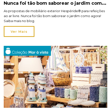
Nunca foi tão bom saborear o jardim como
agora!
As propostas de mobiliário exterior Hespéride® para refeições
ao ar livre. Nunca foi tão bom saborear o jardim como agora!
Saiba mais no blog.
Ver Mais