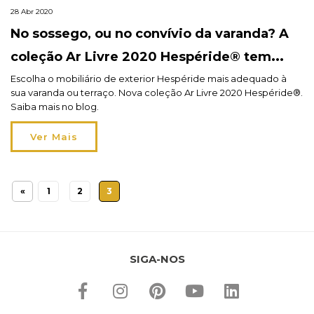
28 Abr 2020
No sossego, ou no convívio da varanda? A
coleção Ar Livre 2020 Hespéride® tem
todas as respostas.
Escolha o mobiliário de exterior Hespéride mais adequado à
sua varanda ou terraço. Nova coleção Ar Livre 2020 Hespéride®.
Saiba mais no blog.
Ver Mais
«
1
2
3
SIGA-NOS