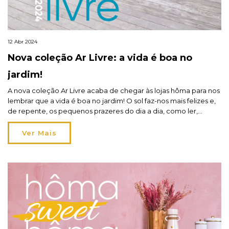
12 Abr 2024
Nova coleção Ar Livre: a vida é boa no
jardim!
A nova coleção Ar Livre acaba de chegar às lojas hôma para nos
lembrar que a vida é boa no jardim! O sol faz-nos mais felizes e,
de repente, os pequenos prazeres do dia a dia, como ler,
meditar ou tomar um café, sabem melhor lá fora. Os espaços
exteriores, como o jardim, o terraço […]
Ver Mais