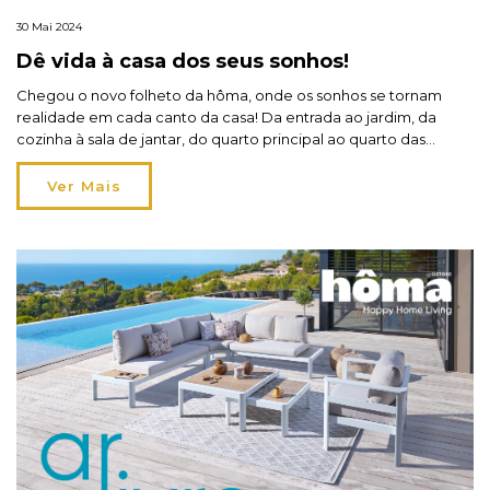
30 Mai 2024
Dê vida à casa dos seus sonhos!
Chegou o novo folheto da hôma, onde os sonhos se tornam
realidade em cada canto da casa! Da entrada ao jardim, da
cozinha à sala de jantar, do quarto principal ao quarto das
crianças: o folheto hôma nova casa traz móveis para todos os
espaços. De 30 de maio a 17 de junho, encontre as […]
Ver Mais