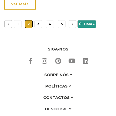
bem-estar para relaxar e aconchegar-se nestes primeiros
Ver Mais
meses do ano. E porque quem […]
«
1
2
3
4
5
»
ÚLTIMA »
SIGA-NOS
SOBRE NÓS
POLÍTICAS
CONTACTOS
DESCOBRE