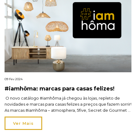
09 Fev 2024
#iamhôma: marcas para casas felizes!
O novo catálogo #iamhôma já chegou às lojas, repleto de
novidades e marcas para casas felizes a preços que fazem sorrir!
As marcas #iamhôma – atmosphera, 5five, Secret de Gourmet e
Hespéride – são representadas pela hôma para levar inspiração,
aconchego e felicidade a cada recanto da sua casa. Mas não só.
Ver Mais
As nossas […]