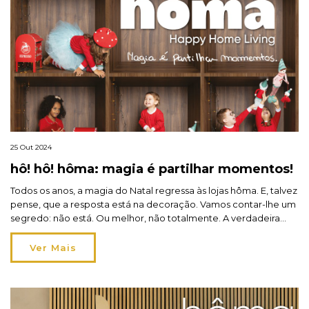
25 Out 2024
hô! hô! hôma: magia é partilhar momentos!
Todos os anos, a magia do Natal regressa às lojas hôma. E, talvez
pense, que a resposta está na decoração. Vamos contar-lhe um
segredo: não está. Ou melhor, não totalmente. A verdadeira
magia vem do coração. São os momentos que partilhamos
juntos quando decoramos a árvore, montamos o presépio ou
Ver Mais
acendemos as velas na mesa. […]