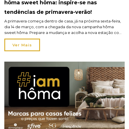
hôma sweet hôma: inspire-se nas
tendências de primavera-verão!
A primavera começa dentro de casa, já na próxima sexta-feira,
dia 14 de março, com a chegada da nova campanha hôma
sweet hôma. Prepare a mudança e acolha a nova estação com
as coleções que vão renovar a sua decoração: Wild Romance,
Malakite e Yucatan! Deixar a casa pronta para a primavera é
Ver Mais
muito mais […]