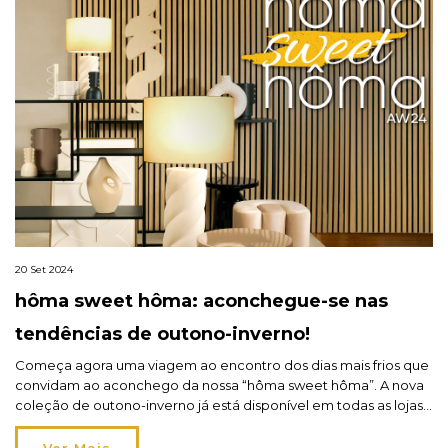
20 Set 2024
hôma sweet hôma: aconchegue-se nas
tendências de outono-inverno!
Começa agora uma viagem ao encontro dos dias mais frios que
convidam ao aconchego da nossa “hôma sweet hôma”. A nova
coleção de outono-inverno já está disponível em todas as lojas!
Entramos devagarinho nas tardes douradas de AUTOMNE, o
primeiro tema da coleção. Depois, seguimos até LITTLE