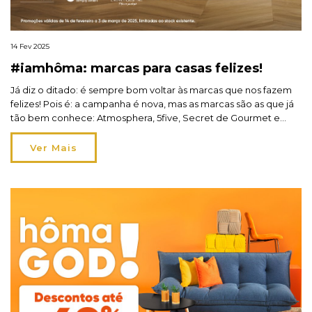
14 Fev 2025
#iamhôma: marcas para casas felizes!
Já diz o ditado: é sempre bom voltar às marcas que nos fazem
felizes! Pois é: a campanha é nova, mas as marcas são as que já
tão bem conhece: Atmosphera, 5five, Secret de Gourmet e
Hespéride. Este quarteto vai fazê-lo reapaixonar-se por cada
cantinho da sua casa, a começar já hoje, dia 14 de […]
Ver Mais