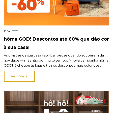
10 Jan 2025
hôma GOD! Descontos até 60% que dão cor
à sua casa!
As divisões da sua casa vão ficar beges quando souberem da
novidade — mas não por muito tempo. A nova campanha hôma
GOD! já chegou às lojas e traz os descontos mais coloridos
deste início de ano: até 60%! A verdade é que os tons neutros,
como o bege, o cinza e o branco, são […]
Ver Mais