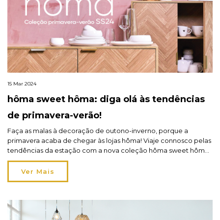
15 Mar 2024
hôma sweet hôma: diga olá às tendências
de primavera-verão!
Faça as malas à decoração de outono-inverno, porque a
primavera acaba de chegar às lojas hôma! Viaje connosco pelas
tendências da estação com a nova coleção hôma sweet hôma.
Descubra as suas preferidas: The Floral, inspirada na delicadeza
da natureza, ou Tropical Panama, inspirada na sua exuberância.
Ver Mais
Quando eu me apaixonar, será para sempre. Jane […]