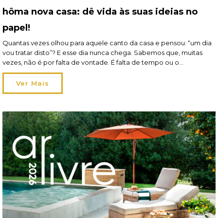
hôma nova casa: dê vida às suas ideias no
papel!
Quantas vezes olhou para aquele canto da casa e pensou: “um dia
vou tratar disto”? E esse dia nunca chega. Sabemos que, muitas
vezes, não é por falta de vontade. É falta de tempo ou o
orçamento que obriga a dar prioridade a outras coisas. E, assim,
vão ficando para trás pequenos projetos que gostaria […]
Ver Mais