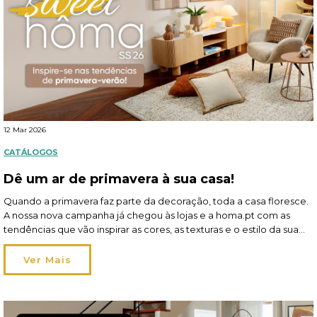
12 Mar 2026
CATÁLOGOS
Dê um ar de primavera à sua casa!
Quando a primavera faz parte da decoração, toda a casa floresce.
A nossa nova campanha já chegou às lojas e a homa.pt com as
tendências que vão inspirar as cores, as texturas e o estilo da sua
hôma sweet hôma! A estação pede leveza — no tom e na
atmosfera — e a perfeição dá […]
Ver Mais