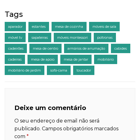
Tags
aparador
estantes
mesa de cozinha
móveis de sala
móvel tv
sapateiras
móveis montessori
poltronas
cadeirões
mesa de centro
armários de arrumação
cabides
cadeiras
mesa de apoio
mesa de jantar
mobiliário
mobiliário de jardim
sofá-cama
toucador
Deixe um comentário
O seu endereço de email não será
publicado.
Campos obrigatórios marcados
com
*