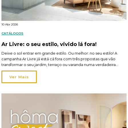
10 Abr 2026
CATÁLOGOS
Ar Livre: o seu estilo, vivido lá fora!
Deixe o sol entrar em grande estilo. Ou melhor: no seu estilo! A
campanha Ar Livre já está cá fora com três propostas que vão
transformar o seu jardim, terraço ou varanda numa verdadeira
extensão de si. Em 2026, viver o exterior ganha um novo
significado: os espaços tornam-se mais flexíveis, acompanham os
Ver Mais
seus momentos […]