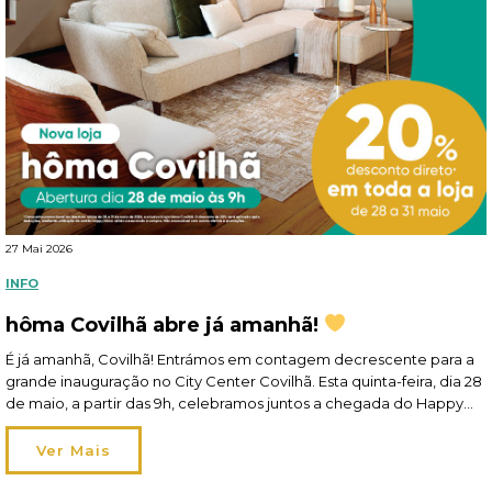
27 Mai 2026
INFO
hôma Covilhã abre já amanhã!
É já amanhã, Covilhã! Entrámos em contagem decrescente para a
grande inauguração no City Center Covilhã. Esta quinta-feira, dia 28
de maio, a partir das 9h, celebramos juntos a chegada do Happy
Home Living à cidade! A sua nova loja hôma está cheia de ideias
felizes para a casa: são cerca de 1400 m2 de […]
Ver Mais