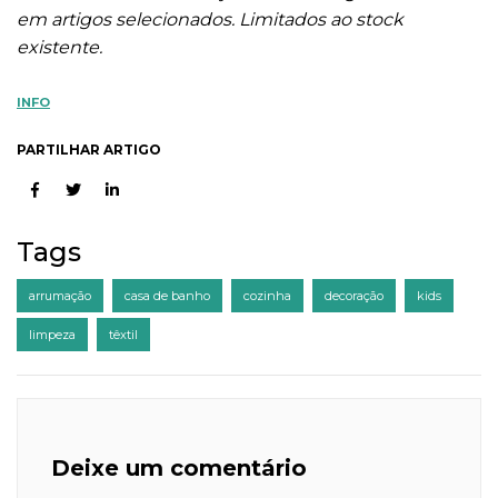
em artigos selecionados. Limitados ao stock
existente.
INFO
PARTILHAR ARTIGO
Tags
arrumação
casa de banho
cozinha
decoração
kids
limpeza
têxtil
Deixe um comentário