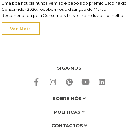
Uma boa notícia nunca vem só e depois do prémio Escolha do
Consumidor 2026, recebermos a distinção de Marca
Recomendada pela Consumers Trust é, sem dúvida, o melhor
elogio! Recomendados por si, pelo segundo ano consecutivo, este
reconhecimento reflete o nosso esforço diário em oferecer-lhe
Ver Mais
um apoio de excelência em toda a jornada de compra […]
SIGA-NOS
SOBRE NÓS
POLÍTICAS
CONTACTOS