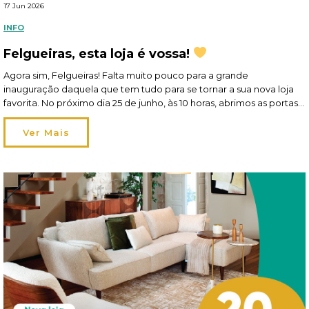
17 Jun 2026
INFO
Felgueiras, esta loja é vossa!
Agora sim, Felgueiras! Falta muito pouco para a grande
inauguração daquela que tem tudo para se tornar a sua nova loja
favorita. No próximo dia 25 de junho, às 10 horas, abrimos as portas
no Parque Comercial Felgueiras. E gostávamos mesmo muito de
contar com a sua presença! Talvez entre só por curiosidade… mas
Ver Mais
vai […]