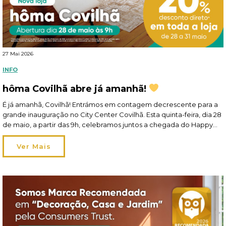
27 Mai 2026
INFO
hôma Covilhã abre já amanhã!
É já amanhã, Covilhã! Entrámos em contagem decrescente para a
grande inauguração no City Center Covilhã. Esta quinta-feira, dia 28
de maio, a partir das 9h, celebramos juntos a chegada do Happy
Home Living à cidade! A sua nova loja hôma está cheia de ideias
felizes para a casa: são cerca de 1400 m2 de […]
Ver Mais