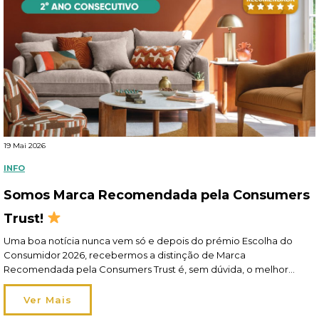
19 Mai 2026
INFO
Somos Marca Recomendada pela Consumers
Trust!
Uma boa notícia nunca vem só e depois do prémio Escolha do
Consumidor 2026, recebermos a distinção de Marca
Recomendada pela Consumers Trust é, sem dúvida, o melhor
elogio! Recomendados por si, pelo segundo ano consecutivo, este
reconhecimento reflete o nosso esforço diário em oferecer-lhe
Ver Mais
um apoio de excelência em toda a jornada de compra […]