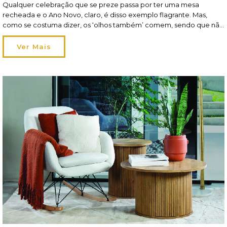
Qualquer celebração que se preze passa por ter uma mesa
recheada e o Ano Novo, claro, é disso exemplo flagrante. Mas,
como se costuma dizer, os ‘olhos também’ comem, sendo que não
só o aspeto da refeição conta como também pesa a forma como a
mesma é apresentada. A decoração de mesa tem, pois, um […]
Ver Mais