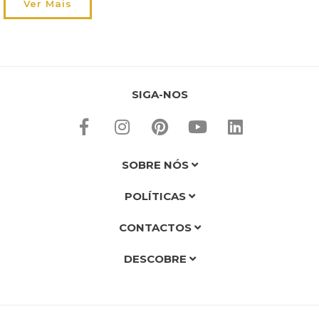
nomeadamente a nível de decoração. Ora, até dia 24 ainda tem
Ver Mais
alguns dias para acomodar estas situações, aproveite-os!
Leia aqui o […]
SIGA-NOS
SOBRE NÓS
POLÍTICAS
CONTACTOS
DESCOBRE