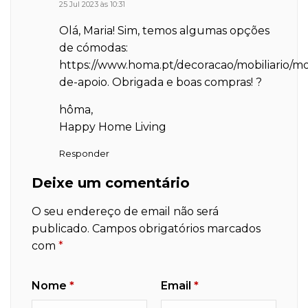
25 Jul 2023 às 10:31
Olá, Maria! Sim, temos algumas opções
de cómodas:
https://www.homa.pt/decoracao/mobiliario/mo
de-apoio
. Obrigada e boas compras! ?
hôma,
Happy Home Living
Responder
Deixe um comentário
O seu endereço de email não será
publicado.
Campos obrigatórios marcados
com
*
Nome
*
Email
*