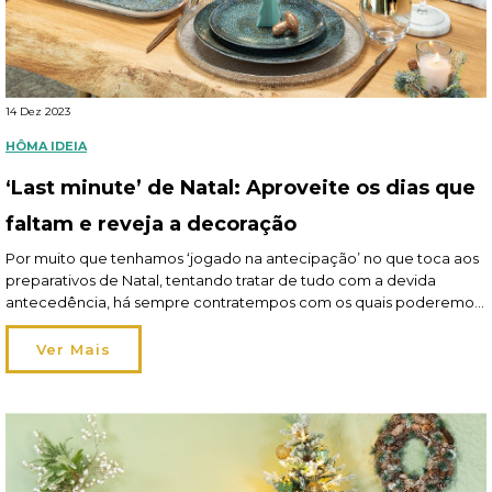
14 Dez 2023
HÔMA IDEIA
‘Last minute’ de Natal: Aproveite os dias que
faltam e reveja a decoração
Por muito que tenhamos ‘jogado na antecipação’ no que toca aos
preparativos de Natal, tentando tratar de tudo com a devida
antecedência, há sempre contratempos com os quais poderemos
confrontar-nos ou detalhes alvo de eventual esquecimento,
nomeadamente a nível de decoração. Ora, até dia 24 ainda tem
Ver Mais
alguns dias para acomodar estas situações, aproveite-os!
Leia aqui o […]