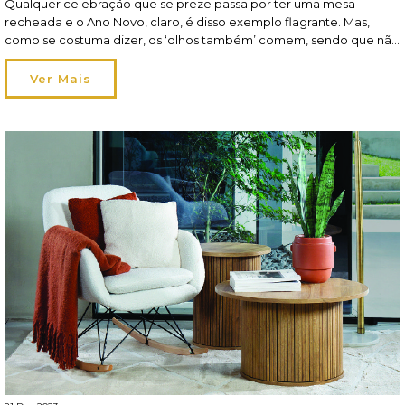
Qualquer celebração que se preze passa por ter uma mesa
recheada e o Ano Novo, claro, é disso exemplo flagrante. Mas,
como se costuma dizer, os ‘olhos também’ comem, sendo que não
só o aspeto da refeição conta como também pesa a forma como a
mesma é apresentada. A decoração de mesa tem, pois, um […]
Ver Mais