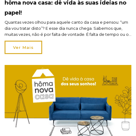
hôma nova casa: dê vida às suas ideias no
papel!
Quantas vezes olhou para aquele canto da casa e pensou: “um
dia vou tratar disto”? E esse dia nunca chega. Sabemos que,
muitas vezes, não é por falta de vontade. É falta de tempo ou o
orçamento que obriga a dar prioridade a outras coisas. E, assim,
vão ficando para trás pequenos projetos que gostaria […]
Ver Mais