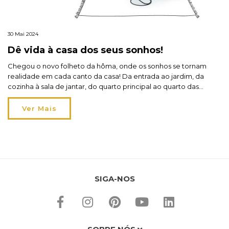
30 Mai 2024
Dê vida à casa dos seus sonhos!
Chegou o novo folheto da hôma, onde os sonhos se tornam
realidade em cada canto da casa! Da entrada ao jardim, da
cozinha à sala de jantar, do quarto principal ao quarto das
crianças: o folheto hôma nova casa traz móveis para todos os
espaços. De 30 de maio a 17 de junho, encontre as […]
Ver Mais
SIGA-NOS