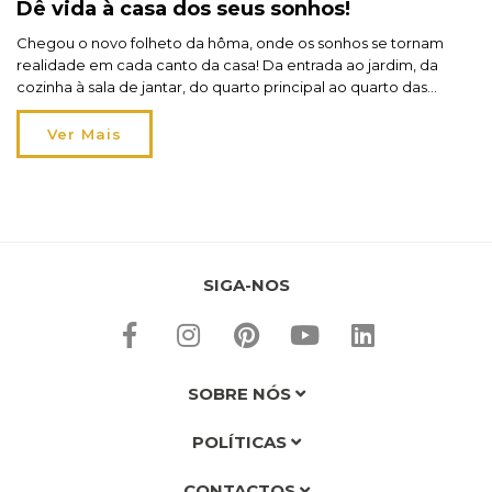
Dê vida à casa dos seus sonhos!
Chegou o novo folheto da hôma, onde os sonhos se tornam
realidade em cada canto da casa! Da entrada ao jardim, da
cozinha à sala de jantar, do quarto principal ao quarto das
crianças: o folheto hôma nova casa traz móveis para todos os
espaços. De 30 de maio a 17 de junho, encontre as […]
Ver Mais
SIGA-NOS
SOBRE NÓS
POLÍTICAS
CONTACTOS