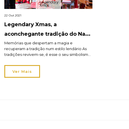
22 Out 2021
Legendary Xmas, a
aconchegante tradição do Natal
hô hô hôma!
Memórias que despertam a magia e
recuperam a tradição num estilo lendário As
tradições revivem-se, é esse o seu simbolismo,
e Legendary Xmas não foge à regra. A coleção
hô hô hôma! apresenta diversos temas
Ver Mais
natalícios e estilos decorativos para os mais
diferentes gostos. A tradição faz parte desta
festa que se quer decorada em […]