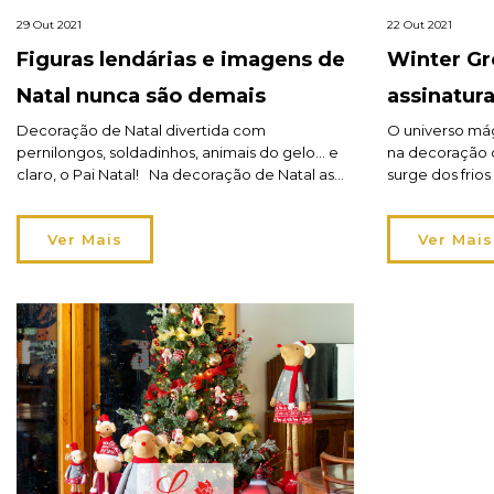
29 Out 2021
22 Out 2021
Figuras lendárias e imagens de
Winter Gr
Natal nunca são demais
assinatur
Decoração de Natal divertida com
O universo má
pernilongos, soldadinhos, animais do gelo… e
na decoração 
claro, o Pai Natal! Na decoração de Natal as
surge dos frios
diversas figuras lendárias e imagens de Natal
acrescentamos
nunca são demais e divertem todas as idades.
misticismo, fa
Ver Mais
Ver Mais
São muitas as personagens e conseguem
marca o seu es
contar histórias entre si, criar ambientes
pacatez. É uma
amistosos, e tornar o Natal ainda mais […]
natureza em pl
detalhes decor