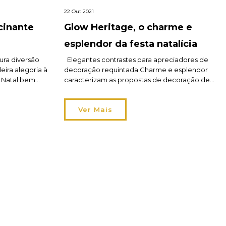
22 Out 2021
cinante
Glow Heritage, o charme e
esplendor da festa natalícia
ra diversão
Elegantes contrastes para apreciadores de
eira alegoria à
decoração requintada Charme e esplendor
m Natal bem
caracterizam as propostas de decoração de
toda a família.
Natal do estilo Glow Heritage. Um brilho do
, salta uma
ouro e da prata dão vida aos arranjos de Natal.
Ver Mais
As árvores de Natal primam pela originalidade
 aventura
e requinte com recurso aos tradicionais
 à tradição […]
adornos como bolas, adereços e pendurantes.
Folhas […]