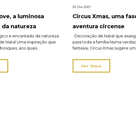
22 Out 2021
ove, a luminosa
Circus Xmas, uma fas
a da natureza
aventura circense
gico e encantado da natureza
Decoração de Natal que assegu
de Natal Uma inspiração que
para toda a família Numa verdad
 bosques, aos quais
fantasia, Circus Xmas sugere u
 a dose certa de encanto e
divertido por toda a casa e para 
zendo nascer Winter Grove, que
Em cada recanto aparece magia
Ver Mais
tilo pela sua simplicidade e
surpresa e surge um sorriso
 luminosa assinatura da
espontaneamente. A fascinante
eno Natal. Associando os
circense Circus Xmas, está aliada
ativos […]