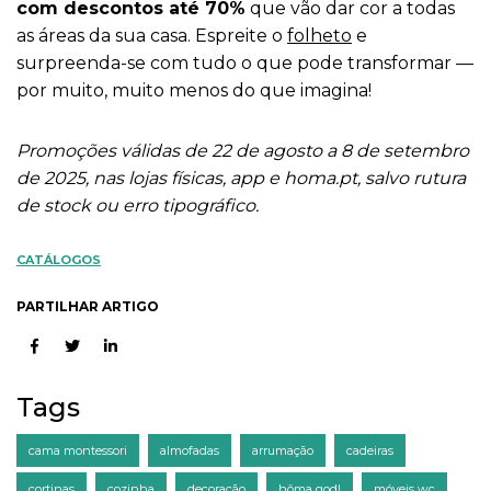
com descontos até 70%
que vão dar cor a todas
as áreas da sua casa. Espreite o
folheto
e
surpreenda-se com tudo o que pode transformar —
por muito, muito menos do que imagina!
Promoções válidas de 22 de agosto a 8 de setembro
de 2025, nas lojas físicas, app e homa.pt, salvo rutura
de stock ou erro tipográfico.
CATÁLOGOS
PARTILHAR ARTIGO
Tags
cama montessori
almofadas
arrumação
cadeiras
cortinas
cozinha
decoração
hôma god!
móveis wc