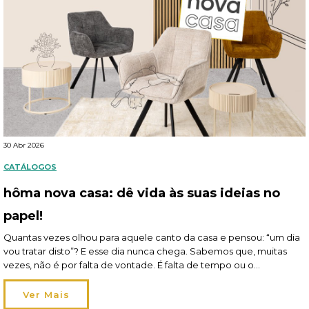
30 Abr 2026
CATÁLOGOS
hôma nova casa: dê vida às suas ideias no
papel!
Quantas vezes olhou para aquele canto da casa e pensou: “um dia
vou tratar disto”? E esse dia nunca chega. Sabemos que, muitas
vezes, não é por falta de vontade. É falta de tempo ou o
orçamento que obriga a dar prioridade a outras coisas. E, assim,
vão ficando para trás pequenos projetos que gostaria […]
Ver Mais