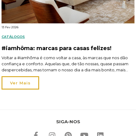
13 Fev 2026
CATÁLOGOS
#iamhôma: marcas para casas felizes!
Voltar a #iamhôma é como voltar a casa, às marcas que nos dão
confiança e conforto. Aquelas que, de tão nossas, quase passam
despercebidas, mas tornam o nosso dia a dia mais bonito, mais
funcional e mais feliz. Claro que falamos de Atmosphera, 5five e
Hespéride! São estas três marcas que dão vida aos nossos […]
Ver Mais
SIGA-NOS