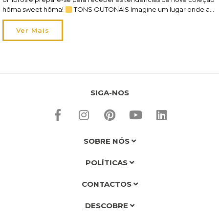
hôma sweet hôma!
TONS OUTONAIS Imagine um lugar onde as
cores outonais transbordam e banham o interior de forma mágica.
Enquanto isso, a sensação de que o cheiro a maçã e […]
Ver Mais
SIGA-NOS
SOBRE NÓS
POLÍTICAS
CONTACTOS
DESCOBRE