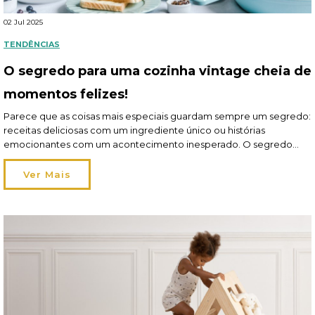
02 Jul 2025
TENDÊNCIAS
O segredo para uma cozinha vintage cheia de
momentos felizes!
Parece que as coisas mais especiais guardam sempre um segredo:
receitas deliciosas com um ingrediente único ou histórias
emocionantes com um acontecimento inesperado. O segredo
para uma cozinha vintage cheia de charme e momentos felizes? É
a coleção Vintage Cuisine! Entre torradeiras, rádios, chaleiras,
Ver Mais
panelas de ferro fundido – e muito mais -, a Vintage […]