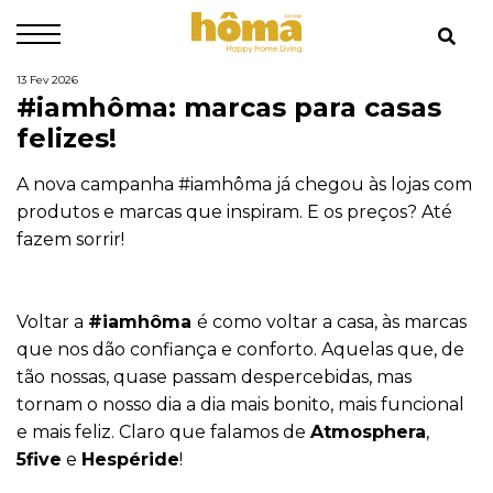
13 Fev 2026
#iamhôma: marcas para casas
felizes!
A nova campanha #iamhôma já chegou às lojas com
produtos e marcas que inspiram. E os preços? Até
fazem sorrir!
Voltar a
#iamhôma
é como voltar a casa, às marcas
que nos dão confiança e conforto. Aquelas que, de
tão nossas, quase passam despercebidas, mas
tornam o nosso dia a dia mais bonito, mais funcional
e mais feliz. Claro que falamos de
Atmosphera
,
5five
e
Hespéride
!