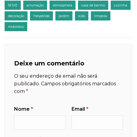
5FIVE
arrumação
atmosphera
casa de banho
cozinha
decoração
Hespéride
jardim
kids
limpeza
mobiliário
Deixe um comentário
O seu endereço de email não será
publicado.
Campos obrigatórios marcados
com
*
Nome
*
Email
*