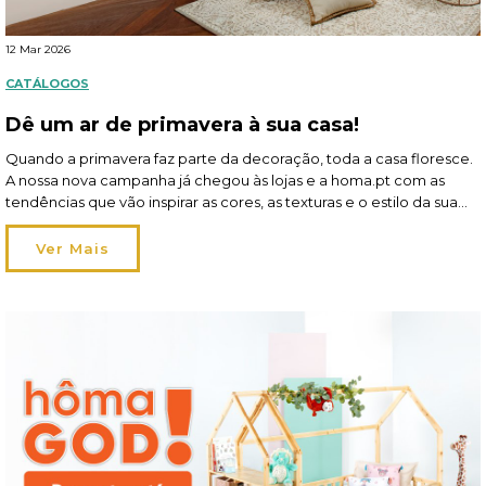
12 Mar 2026
CATÁLOGOS
Dê um ar de primavera à sua casa!
Quando a primavera faz parte da decoração, toda a casa floresce.
A nossa nova campanha já chegou às lojas e a homa.pt com as
tendências que vão inspirar as cores, as texturas e o estilo da sua
hôma sweet hôma! A estação pede leveza — no tom e na
atmosfera — e a perfeição dá […]
Ver Mais