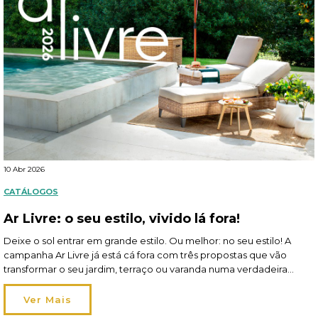
10 Abr 2026
CATÁLOGOS
Ar Livre: o seu estilo, vivido lá fora!
Deixe o sol entrar em grande estilo. Ou melhor: no seu estilo! A
campanha Ar Livre já está cá fora com três propostas que vão
transformar o seu jardim, terraço ou varanda numa verdadeira
extensão de si. Em 2026, viver o exterior ganha um novo
significado: os espaços tornam-se mais flexíveis, acompanham os
Ver Mais
seus momentos […]