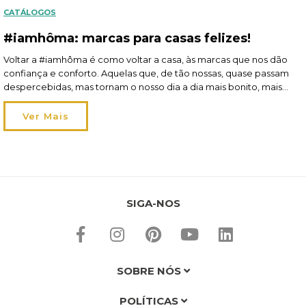
CATÁLOGOS
#iamhôma: marcas para casas felizes!
Voltar a #iamhôma é como voltar a casa, às marcas que nos dão
confiança e conforto. Aquelas que, de tão nossas, quase passam
despercebidas, mas tornam o nosso dia a dia mais bonito, mais
funcional e mais feliz. Claro que falamos de Atmosphera, 5five e
Hespéride! São estas três marcas que dão vida aos nossos […]
Ver Mais
SIGA-NOS
SOBRE NÓS
POLÍTICAS