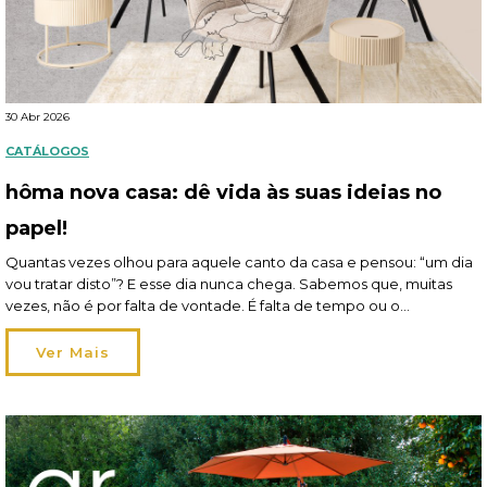
30 Abr 2026
CATÁLOGOS
hôma nova casa: dê vida às suas ideias no
papel!
Quantas vezes olhou para aquele canto da casa e pensou: “um dia
vou tratar disto”? E esse dia nunca chega. Sabemos que, muitas
vezes, não é por falta de vontade. É falta de tempo ou o
orçamento que obriga a dar prioridade a outras coisas. E, assim,
vão ficando para trás pequenos projetos que gostaria […]
Ver Mais