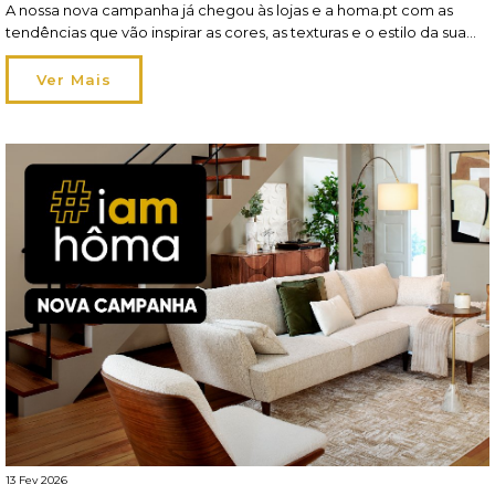
A nossa nova campanha já chegou às lojas e a homa.pt com as
tendências que vão inspirar as cores, as texturas e o estilo da sua
hôma sweet hôma! A estação pede leveza — no tom e na
atmosfera — e a perfeição dá […]
Ver Mais
13 Fev 2026