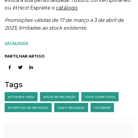
evoca a sua personalidade: rústico, contemporâneo
ou étnico! Espreite o
catálogo
.
Promoções válidas de 17 de março a 3 de abril de
2023, limitadas ao stock existente.
CATÁLOGOS
PARTILHAR ARTIGO
Tags
primavera-verão
estilos de decoração
hôma sweet hôma
tendências de decoração
casa e decoração
novidades