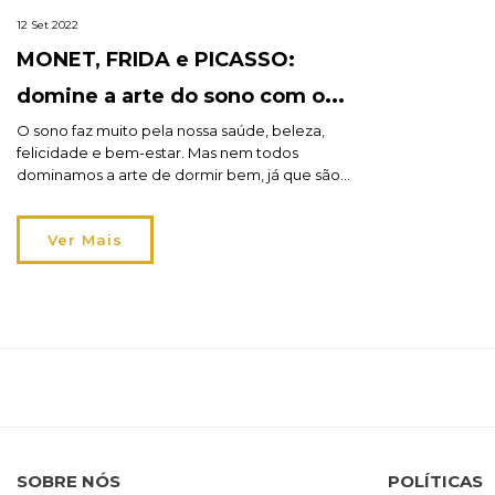
12 Set 2022
MONET, FRIDA e PICASSO:
domine a arte do sono com os
nossos colchões!
O sono faz muito pela nossa saúde, beleza,
felicidade e bem-estar. Mas nem todos
dominamos a arte de dormir bem, já que são
vários os fatores que influenciam e
determinam a qualidade do descanso. Tão
Ver Mais
importante quanto criar uma rotina de sono
que lhe permita “desligar” do stress e das
preocupações do dia e alcançar […]
SOBRE NÓS
POLÍTICAS