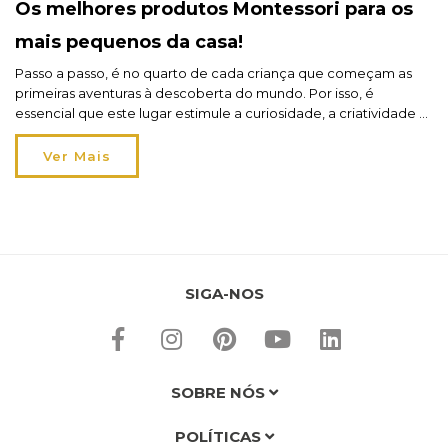
Os melhores produtos Montessori para os
mais pequenos da casa!
Passo a passo, é no quarto de cada criança que começam as
primeiras aventuras à descoberta do mundo. Por isso, é
essencial que este lugar estimule a curiosidade, a criatividade e
a aprendizagem autónoma: e, aí, entram os produtos
Montessori que ganharam muita popularidade nos últimos anos!
Ver Mais
É provável que já tenha ouvido falar: o […]
SIGA-NOS
SOBRE NÓS
POLÍTICAS